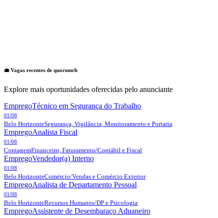
💼 Vagas recentes de
quorumrh
Explore mais oportunidades oferecidas pelo anunciante
Emprego
Técnico em Segurança do Trabalho
01/08
Belo Horizonte
Segurança, Vigilância, Monitoramento e Portaria
Emprego
Analista Fiscal
01/08
Contagem
Financeiro, Faturamento/Contábil e Fiscal
Emprego
Vendedor(a) Interno
01/08
Belo Horizonte
Comércio/Vendas e Comércio Exterior
Emprego
Analista de Departamento Pessoal
01/08
Belo Horizonte
Recursos Humanos/DP e Psicologia
Emprego
Assistente de Desembaraço Aduaneiro