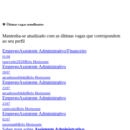
🎯 Últimas vagas semelhantes
Mantenha-se atualizado com as últimas vagas que correspondem
ao seu perfil
Emprego
Assistente Administrativo/Financeiro
01/08
jazevedo2026
Belo Horizonte
Emprego
Assistente Administrativo
28/07
arcadenoebhdp
Belo Horizonte
Emprego
Assistente Administrativo
23/07
arcadenoebhdp
Belo Horizonte
Emprego
Assistente Administrativo
23/07
curriculo
Belo Horizonte
Emprego
Assistente Administrativo
02/07
quorumrh
Belo Horizonte
Saber mais sobre
Assistente Administrativo