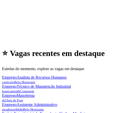
⭐ Vagas recentes em
destaque
Estrelas do momento, explore as vagas em destaque
Emprego
Analista de Recursos Humanos
curriculo
Belo Horizonte
Emprego
Técnico de Manutenção Industrial
hopecapitalh
Contagem
Emprego
Manobrista
rh2
Juiz de Fora
Emprego
Assistente Administrativo
arcadenoebhdp
Belo Horizonte