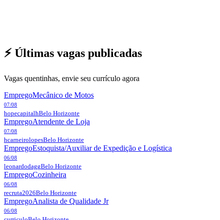
⚡ Últimas vagas publicadas
Vagas quentinhas, envie seu currículo agora
Emprego
Mecânico de Motos
07/08
hopecapitalh
Belo Horizonte
Emprego
Atendente de Loja
07/08
hcarneirolopes
Belo Horizonte
Emprego
Estoquista/Auxiliar de Expedição e Logística
06/08
leonardodagg
Belo Horizonte
Emprego
Cozinheira
06/08
recruta2026
Belo Horizonte
Emprego
Analista de Qualidade Jr
06/08
curriculo
Belo Horizonte