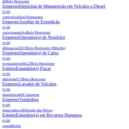
rh
Belo Horizonte
Emprego
Eletricista de Manutenção em Veículos a Diesel
01/08
curriculoallure
Vespasiano
Emprego
Auxiliar de Expedição
01/08
caiocezarpsilva
Belo Horizonte
Emprego
Operador(a) de Negócios
01/08
alfinancas2025
Belo Horizonte
(Híbrido)
Emprego
Operador(a) de Caixa
01/08
recrutamentobh22
Belo Horizonte
Estágio
Estagiário(a) Fiscal
01/08
adrieledel11
Belo Horizonte
Emprego
Lavador de Veículos
01/08
rmquimicabh
Contagem
Emprego
Vendedora
01/08
glauciadecor
Ribeirão das Neves
Estágio
Estagiário(a) em Recursos Humanos
01/08
vagas
Betim