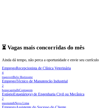
⏳ Vagas mais concorridas do
mês
Ainda dá tempo, não perca a oportunidade e envie seu currículo
Emprego
Recepcionista de Clínica Veterinária
4
tiagovet
Belo Horizonte
Emprego
Técnico de Manutenção Industrial
2
hopecapitalh
Contagem
Estágio
Estagiário(a) de Engenharia Civil ou Mecânica
2
quorumrh
Nova Lima
Emprego
Assistente do Sucesso do Cliente