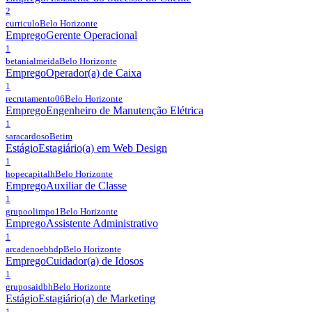
2
curriculo
Belo Horizonte
Emprego
Gerente Operacional
1
betanialmeida
Belo Horizonte
Emprego
Operador(a) de Caixa
1
recrutamento06
Belo Horizonte
Emprego
Engenheiro de Manutenção Elétrica
1
saracardoso
Betim
Estágio
Estagiário(a) em Web Design
1
hopecapitalh
Belo Horizonte
Emprego
Auxiliar de Classe
1
grupoolimpo1
Belo Horizonte
Emprego
Assistente Administrativo
1
arcadenoebhdp
Belo Horizonte
Emprego
Cuidador(a) de Idosos
1
gruposaidbh
Belo Horizonte
Estágio
Estagiário(a) de Marketing
1