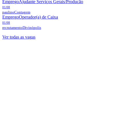
Emprego
Ajudante Serviços Gerais/Produção
01/08
paulino
Contagem
Emprego
Operador(a) de Caixa
01/08
recrutamento
Divinópolis
Ver todas as vagas