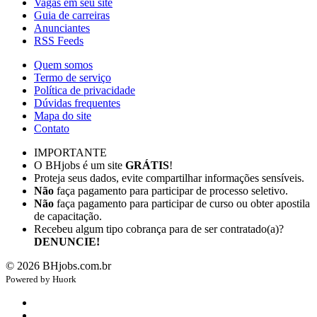
Vagas em seu site
Guia de carreiras
Anunciantes
RSS Feeds
Quem somos
Termo de serviço
Política de privacidade
Dúvidas frequentes
Mapa do site
Contato
IMPORTANTE
O BHjobs é um site
GRÁTIS
!
Proteja seus dados, evite compartilhar informações sensíveis.
Não
faça pagamento para participar de processo seletivo.
Não
faça pagamento para participar de curso ou obter apostila
de capacitação.
Recebeu algum tipo cobrança para de ser contratado(a)?
DENUNCIE!
©
2026
BHjobs.com.br
Powered by
Hu
ork