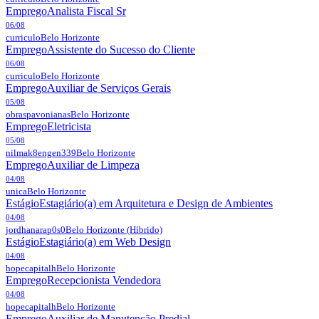
Emprego
Analista Fiscal Sr
06/08
curriculo
Belo Horizonte
Emprego
Assistente do Sucesso do Cliente
06/08
curriculo
Belo Horizonte
Emprego
Auxiliar de Serviços Gerais
05/08
obraspavonianas
Belo Horizonte
Emprego
Eletricista
05/08
nilmak8engen339
Belo Horizonte
Emprego
Auxiliar de Limpeza
04/08
unica
Belo Horizonte
Estágio
Estagiário(a) em Arquitetura e Design de Ambientes
04/08
jordhanarap0s0
Belo Horizonte
(Híbrido)
Estágio
Estagiário(a) em Web Design
04/08
hopecapitalh
Belo Horizonte
Emprego
Recepcionista Vendedora
04/08
hopecapitalh
Belo Horizonte
Emprego
Auxiliar de Manutenção Predial