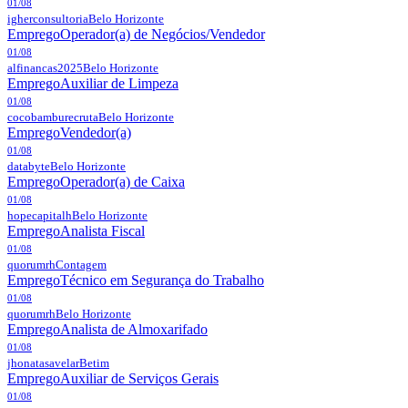
01/08
igherconsultoria
Belo Horizonte
Emprego
Operador(a) de Negócios/Vendedor
01/08
alfinancas2025
Belo Horizonte
Emprego
Auxiliar de Limpeza
01/08
cocobamburecruta
Belo Horizonte
Emprego
Vendedor(a)
01/08
databyte
Belo Horizonte
Emprego
Operador(a) de Caixa
01/08
hopecapitalh
Belo Horizonte
Emprego
Analista Fiscal
01/08
quorumrh
Contagem
Emprego
Técnico em Segurança do Trabalho
01/08
quorumrh
Belo Horizonte
Emprego
Analista de Almoxarifado
01/08
jhonatasavelar
Betim
Emprego
Auxiliar de Serviços Gerais
01/08