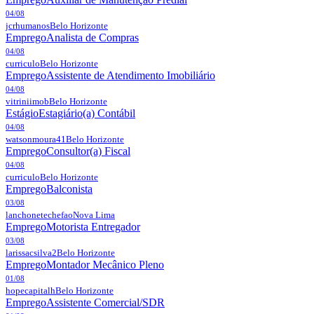
04/08
jcrhumanos
Belo Horizonte
Emprego
Analista de Compras
04/08
curriculo
Belo Horizonte
Emprego
Assistente de Atendimento Imobiliário
04/08
vitriniimob
Belo Horizonte
Estágio
Estagiário(a) Contábil
04/08
watsonmoura41
Belo Horizonte
Emprego
Consultor(a) Fiscal
04/08
curriculo
Belo Horizonte
Emprego
Balconista
03/08
lanchonetechefao
Nova Lima
Emprego
Motorista Entregador
03/08
larissacsilva2
Belo Horizonte
Emprego
Montador Mecânico Pleno
01/08
hopecapitalh
Belo Horizonte
Emprego
Assistente Comercial/SDR