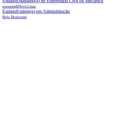
Estágio
Estagiário(a) de Engenharia Civil ou Mecânica
quorumrh
Nova Lima
Estágio
Estágio(a) em Administração
Belo Horizonte