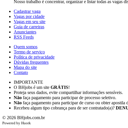
Nosso trabalho é concentrar, organizar e listar todas as vagas d
Cadastrar vaga
Vagas por cidade
Vagas em seu site
Guia de carreiras
Anunciantes
RSS Feeds
Quem somos
Termo de serviço
Política de privacidade
Dúvidas frequentes
Mapa do site
Contato
IMPORTANTE
O BHjobs é um site
GRÁTIS
!
Proteja seus dados, evite compartilhar informações sensíveis.
Não
faça pagamento para participar de processo seletivo.
Não
faça pagamento para participar de curso ou obter apostila 
Recebeu algum tipo cobrança para de ser contratado(a)?
DENU
©
2026
BHjobs.com.br
Powered by
Hu
ork