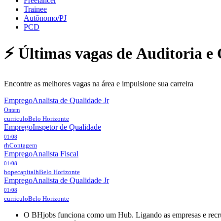
Freelancer
Trainee
Autônomo/PJ
PCD
⚡ Últimas vagas de
Auditoria e
Encontre as melhores vagas na área e impulsione sua carreira
Emprego
Analista de Qualidade Jr
Ontem
curriculo
Belo Horizonte
Emprego
Inspetor de Qualidade
01/08
rh
Contagem
Emprego
Analista Fiscal
01/08
hopecapitalh
Belo Horizonte
Emprego
Analista de Qualidade Jr
01/08
curriculo
Belo Horizonte
O BHjobs funciona como um Hub. Ligando as empresas e recruta