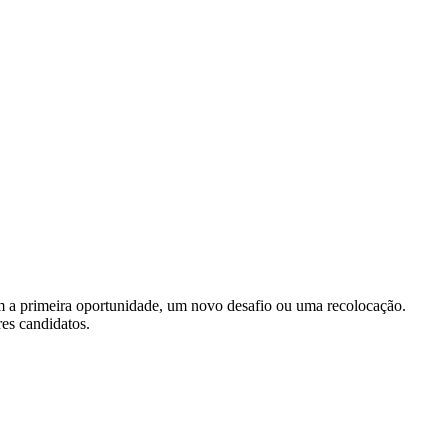
m a primeira oportunidade, um novo desafio ou uma recolocação.
res candidatos.