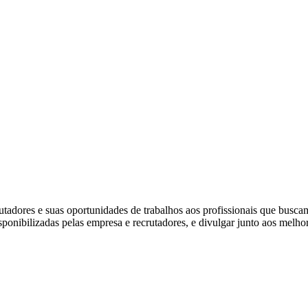
dores e suas oportunidades de trabalhos aos profissionais que busca
isponibilizadas pelas empresa e recrutadores, e divulgar junto aos melho