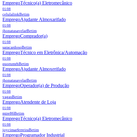
Emprego
Técnico(a) Eletromecânico
01/08
celulalink
Betim
Emprego
Ajudante Almoxarifado
01/08
jhonatasavelar
Betim
Emprego
Comprador(a)
01/08
saracardoso
Betim
Emprego
Técnico em Eletrônica/Automação
01/08
quorumrh
Betim
Emprego
Ajudante Almoxerifado
01/08
jhonatasavelar
Betim
Emprego
Operador(a) de Produção
01/08
vagas
Betim
Emprego
Atendente de Loja
01/08
mire86
Betim
Emprego
Técnico(a) Eletromecânico
01/08
joycimarferreira
Betim
Emprego
Programador Industrial