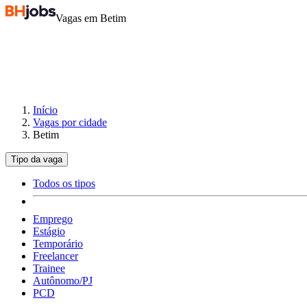
Vagas em Betim
Início
Vagas por cidade
Betim
Tipo da vaga
Todos os tipos
Emprego
Estágio
Temporário
Freelancer
Trainee
Autônomo/PJ
PCD