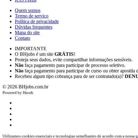
Quem somos
Termo de serviço
Política de privacidade
Dúvidas frequentes
Mapa do site
Contato
IMPORTANTE
O BHjobs é um site
GRÁTIS
!
Proteja seus dados, evite compartilhar informações sensíveis.
Não
faça pagamento para participar de processo seletivo.
Não
faça pagamento para participar de curso ou obter apostila 
Recebeu algum tipo cobrança para de ser contratado(a)?
DENU
©
2026
BHjobs.com.br
Powered by
Hu
ork
Utilizamos cookies essenciais e tecnologias semelhantes de acordo com a nossa
p