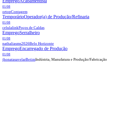
Emprego
Acabamentista
01/08
ortop
Contagem
Temporário
Operador(a) de Produção/Refinaria
01/08
celulalink
Poços de Caldas
Emprego
Serralheiro
01/08
nathaliasms2026
Belo Horizonte
Emprego
Encarregado de Produção
01/08
Indústria, Manufatura e Produção/Fabricação
jhonatasavelar
Betim