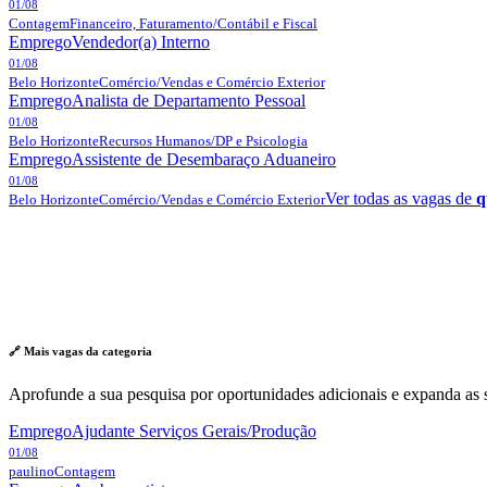
01/08
Contagem
Financeiro, Faturamento/Contábil e Fiscal
Emprego
Vendedor(a) Interno
01/08
Belo Horizonte
Comércio/Vendas e Comércio Exterior
Emprego
Analista de Departamento Pessoal
01/08
Belo Horizonte
Recursos Humanos/DP e Psicologia
Emprego
Assistente de Desembaraço Aduaneiro
01/08
Ver todas as vagas de
q
Belo Horizonte
Comércio/Vendas e Comércio Exterior
🔗 Mais vagas da
categoria
Aprofunde a sua pesquisa por oportunidades adicionais e expanda as s
Emprego
Ajudante Serviços Gerais/Produção
01/08
paulino
Contagem