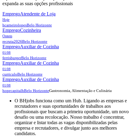
expanda as suas opções profissionais
Emprego
Atendente de Loja
Hoje
hcarneirolopes
Belo Horizonte
Emprego
Cozinheira
Ontem
recruta2026
Belo Horizonte
Emprego
Auxiliar de Cozinha
01/08
ferrisburger
Belo Horizonte
Emprego
Auxiliar de Cozinha
01/08
curriculo
Belo Horizonte
Emprego
Auxiliar de Cozinha
01/08
Gastronomia, Alimentação e Culinária
hopecapitalh
Belo Horizonte
O BHjobs funciona como um Hub. Ligando as empresas e
recrutadores e suas oportunidades de trabalhos aos
profissionais que buscam a primeira oportunidade, um novo
desafio ou uma recolocação. Nosso trabalho é concentrar,
organizar e listar todas as vagas disponibilizadas pelas
empresa e recrutadores, e divulgar junto aos melhores
candidatos.