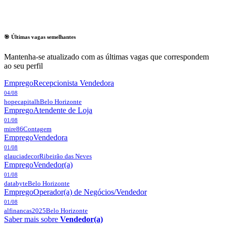
🎯 Últimas vagas semelhantes
Mantenha-se atualizado com as últimas vagas que correspondem
ao seu perfil
Emprego
Recepcionista Vendedora
04/08
hopecapitalh
Belo Horizonte
Emprego
Atendente de Loja
01/08
mire86
Contagem
Emprego
Vendedora
01/08
glauciadecor
Ribeirão das Neves
Emprego
Vendedor(a)
01/08
databyte
Belo Horizonte
Emprego
Operador(a) de Negócios/Vendedor
01/08
alfinancas2025
Belo Horizonte
Saber mais sobre
Vendedor(a)