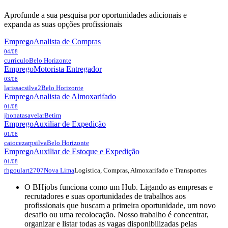
Aprofunde a sua pesquisa por oportunidades adicionais e
expanda as suas opções profissionais
Emprego
Analista de Compras
04/08
curriculo
Belo Horizonte
Emprego
Motorista Entregador
03/08
larissacsilva2
Belo Horizonte
Emprego
Analista de Almoxarifado
01/08
jhonatasavelar
Betim
Emprego
Auxiliar de Expedição
01/08
caiocezarpsilva
Belo Horizonte
Emprego
Auxiliar de Estoque e Expedição
01/08
Logística, Compras, Almoxarifado e Transportes
rhgoulart2707
Nova Lima
O BHjobs funciona como um Hub. Ligando as empresas e
recrutadores e suas oportunidades de trabalhos aos
profissionais que buscam a primeira oportunidade, um novo
desafio ou uma recolocação. Nosso trabalho é concentrar,
organizar e listar todas as vagas disponibilizadas pelas