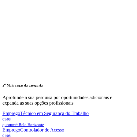
🔗 Mais vagas da
categoria
Aprofunde a sua pesquisa por oportunidades adicionais e
expanda as suas opções profissionais
Emprego
Técnico em Segurança do Trabalho
01/08
quorumrh
Belo Horizonte
Emprego
Controlador de Acesso
01/08