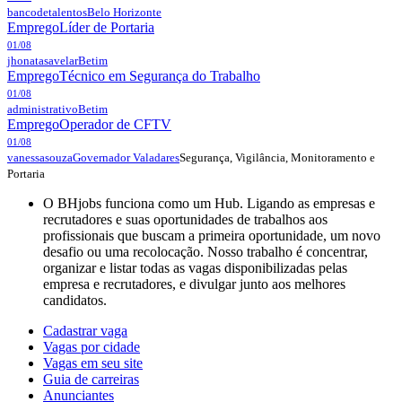
bancodetalentos
Belo Horizonte
Emprego
Líder de Portaria
01/08
jhonatasavelar
Betim
Emprego
Técnico em Segurança do Trabalho
01/08
administrativo
Betim
Emprego
Operador de CFTV
01/08
Segurança, Vigilância, Monitoramento e
vanessasouza
Governador Valadares
Portaria
O BHjobs funciona como um Hub. Ligando as empresas e
recrutadores e suas oportunidades de trabalhos aos
profissionais que buscam a primeira oportunidade, um novo
desafio ou uma recolocação. Nosso trabalho é concentrar,
organizar e listar todas as vagas disponibilizadas pelas
empresa e recrutadores, e divulgar junto aos melhores
candidatos.
Cadastrar vaga
Vagas por cidade
Vagas em seu site
Guia de carreiras
Anunciantes