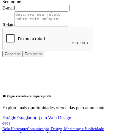
Seu nome
E-mail
Relato
Cancelar
Denunciar
💼 Vagas recentes de
hopecapitalh
Explore mais oportunidades oferecidas pelo anunciante
Estágio
Estagiário(a) em Web Design
04/08
Belo Horizonte
Comunicação, Design, Marketing e Publicidade