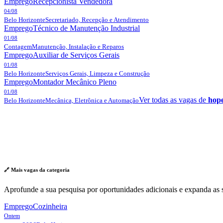
Emprego
Recepcionista Vendedora
04/08
Belo Horizonte
Secretariado, Recepção e Atendimento
Emprego
Técnico de Manutenção Industrial
01/08
Contagem
Manutenção, Instalação e Reparos
Emprego
Auxiliar de Serviços Gerais
01/08
Belo Horizonte
Serviços Gerais, Limpeza e Construção
Emprego
Montador Mecânico Pleno
01/08
Ver todas as vagas de
hope
Belo Horizonte
Mecânica, Eletrônica e Automação
🔗 Mais vagas da
categoria
Aprofunde a sua pesquisa por oportunidades adicionais e expanda as s
Emprego
Cozinheira
Ontem