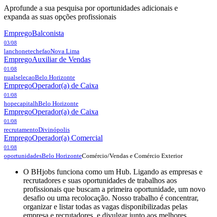
Aprofunde a sua pesquisa por oportunidades adicionais e
expanda as suas opções profissionais
Emprego
Balconista
03/08
lanchonetechefao
Nova Lima
Emprego
Auxiliar de Vendas
01/08
nualselecao
Belo Horizonte
Emprego
Operador(a) de Caixa
01/08
hopecapitalh
Belo Horizonte
Emprego
Operador(a) de Caixa
01/08
recrutamento
Divinópolis
Emprego
Operador(a) Comercial
01/08
Comércio/Vendas e Comércio Exterior
oportunidades
Belo Horizonte
O BHjobs funciona como um Hub. Ligando as empresas e
recrutadores e suas oportunidades de trabalhos aos
profissionais que buscam a primeira oportunidade, um novo
desafio ou uma recolocação. Nosso trabalho é concentrar,
organizar e listar todas as vagas disponibilizadas pelas
empresa e recrutadores, e divulgar junto aos melhores