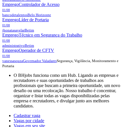
Emprego
Controlador de Acesso
01/08
bancodetalentos
Belo Horizonte
Emprego
Líder de Portaria
01/08
jhonatasavelar
Betim
Emprego
Técnico em Segurança do Trabalho
01/08
administrativo
Betim
Emprego
Operador de CFTV
01/08
Segurança, Vigilância, Monitoramento e
vanessasouza
Governador Valadares
Portaria
O BHjobs funciona como um Hub. Ligando as empresas e
recrutadores e suas oportunidades de trabalhos aos
profissionais que buscam a primeira oportunidade, um novo
desafio ou uma recolocação. Nosso trabalho é concentrar,
organizar e listar todas as vagas disponibilizadas pelas
empresa e recrutadores, e divulgar junto aos melhores
candidatos.
Cadastrar vaga
Vagas por cidade
Vagas em seu site