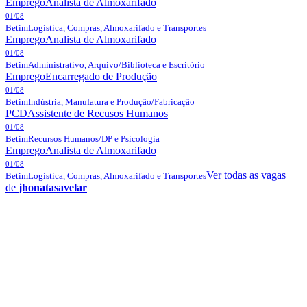
Emprego
Analista de Almoxarifado
01/08
Betim
Logística, Compras, Almoxarifado e Transportes
Emprego
Analista de Almoxarifado
01/08
Betim
Administrativo, Arquivo/Biblioteca e Escritório
Emprego
Encarregado de Produção
01/08
Betim
Indústria, Manufatura e Produção/Fabricação
PCD
Assistente de Recusos Humanos
01/08
Betim
Recursos Humanos/DP e Psicologia
Emprego
Analista de Almoxarifado
01/08
Ver todas as vagas
Betim
Logística, Compras, Almoxarifado e Transportes
de
jhonatasavelar