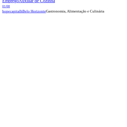
Emprego
Auxiliar de Cozinha
01/08
Gastronomia, Alimentação e Culinária
hopecapitalh
Belo Horizonte