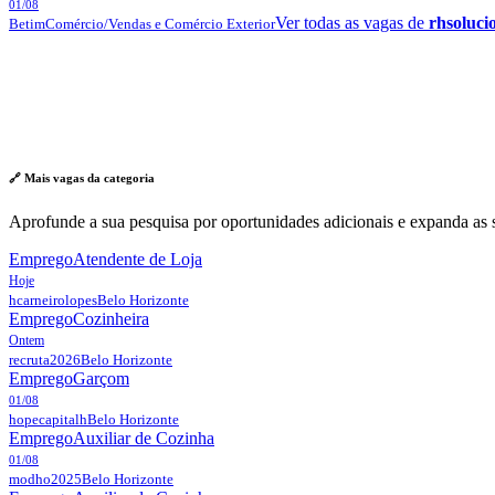
01/08
Ver todas as vagas de
rhsoluci
Betim
Comércio/Vendas e Comércio Exterior
🔗 Mais vagas da
categoria
Aprofunde a sua pesquisa por oportunidades adicionais e expanda as s
Emprego
Atendente de Loja
Hoje
hcarneirolopes
Belo Horizonte
Emprego
Cozinheira
Ontem
recruta2026
Belo Horizonte
Emprego
Garçom
01/08
hopecapitalh
Belo Horizonte
Emprego
Auxiliar de Cozinha
01/08
modho2025
Belo Horizonte