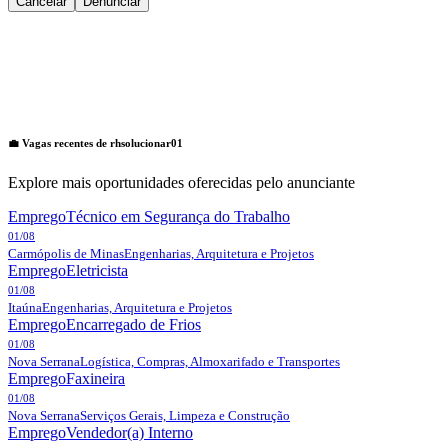
Cancelar
Denunciar
💼 Vagas recentes de
rhsolucionar01
Explore mais oportunidades oferecidas pelo anunciante
Emprego
Técnico em Segurança do Trabalho
01/08
Carmópolis de Minas
Engenharias, Arquitetura e Projetos
Emprego
Eletricista
01/08
Itaúna
Engenharias, Arquitetura e Projetos
Emprego
Encarregado de Frios
01/08
Nova Serrana
Logística, Compras, Almoxarifado e Transportes
Emprego
Faxineira
01/08
Nova Serrana
Serviços Gerais, Limpeza e Construção
Emprego
Vendedor(a) Interno