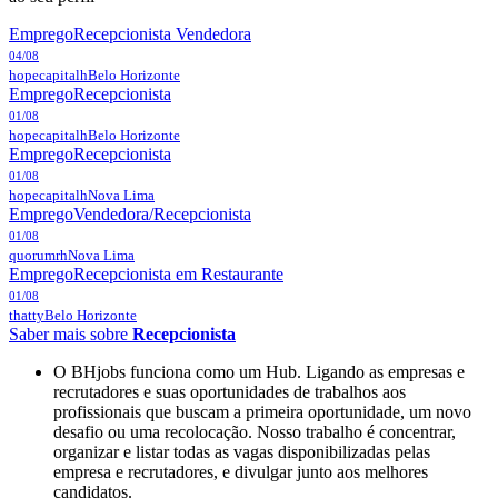
Emprego
Recepcionista Vendedora
04/08
hopecapitalh
Belo Horizonte
Emprego
Recepcionista
01/08
hopecapitalh
Belo Horizonte
Emprego
Recepcionista
01/08
hopecapitalh
Nova Lima
Emprego
Vendedora/Recepcionista
01/08
quorumrh
Nova Lima
Emprego
Recepcionista em Restaurante
01/08
thatty
Belo Horizonte
Saber mais sobre
Recepcionista
O BHjobs funciona como um Hub. Ligando as empresas e
recrutadores e suas oportunidades de trabalhos aos
profissionais que buscam a primeira oportunidade, um novo
desafio ou uma recolocação. Nosso trabalho é concentrar,
organizar e listar todas as vagas disponibilizadas pelas
empresa e recrutadores, e divulgar junto aos melhores
candidatos.