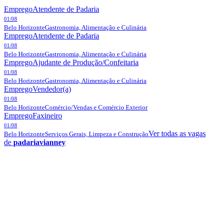
Emprego
Atendente de Padaria
01/08
Belo Horizonte
Gastronomia, Alimentação e Culinária
Emprego
Atendente de Padaria
01/08
Belo Horizonte
Gastronomia, Alimentação e Culinária
Emprego
Ajudante de Produção/Confeitaria
01/08
Belo Horizonte
Gastronomia, Alimentação e Culinária
Emprego
Vendedor(a)
01/08
Belo Horizonte
Comércio/Vendas e Comércio Exterior
Emprego
Faxineiro
01/08
Ver todas as vagas
Belo Horizonte
Serviços Gerais, Limpeza e Construção
de
padariavianney