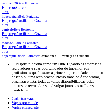
recruta2026
Belo Horizonte
Emprego
Garçom
01/08
hopecapitalh
Belo Horizonte
Emprego
Auxiliar de Cozinha
01/08
curriculo
Belo Horizonte
Emprego
Auxiliar de Cozinha
01/08
modho2025
Belo Horizonte
Emprego
Auxiliar de Cozinha
01/08
Gastronomia, Alimentação e Culinária
hopecapitalh
Belo Horizonte
O BHjobs funciona como um Hub. Ligando as empresas e
recrutadores e suas oportunidades de trabalhos aos
profissionais que buscam a primeira oportunidade, um novo
desafio ou uma recolocação. Nosso trabalho é concentrar,
organizar e listar todas as vagas disponibilizadas pelas
empresa e recrutadores, e divulgar junto aos melhores
candidatos.
Cadastrar vaga
Vagas por cidade
Vagas em seu site