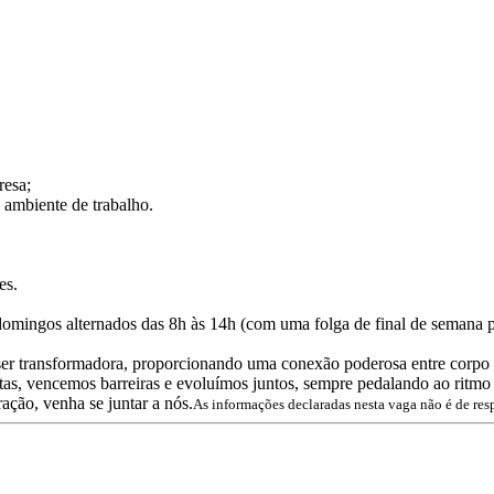
resa;
 ambiente de trabalho.
es.
domingos alternados das 8h às 14h (com uma folga de final de semana 
e ser transformadora, proporcionando uma conexão poderosa entre corp
tas, vencemos barreiras e evoluímos juntos, sempre pedalando ao ritmo
ação, venha se juntar a nós.
As informações declaradas nesta vaga não é de res