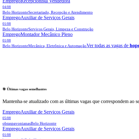
Emprego
Recepcionista Vendedora
04/08
Belo Horizonte
Secretariado, Recepção e Atendimento
Emprego
Auxiliar de Serviços Gerais
01/08
Belo Horizonte
Serviços Gerais, Limpeza e Construção
Emprego
Montador Mecânico Pleno
01/08
Ver todas as vagas de
hope
Belo Horizonte
Mecânica, Eletrônica e Automação
🎯 Últimas vagas semelhantes
Mantenha-se atualizado com as últimas vagas que correspondem ao se
Emprego
Auxiliar de Serviços Gerais
05/08
obraspavonianas
Belo Horizonte
Emprego
Auxiliar de Serviços Gerais
01/08