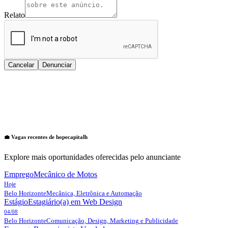
Relato
Cancelar
Denunciar
💼 Vagas recentes de
hopecapitalh
Explore mais oportunidades oferecidas pelo anunciante
Emprego
Mecânico de Motos
Hoje
Belo Horizonte
Mecânica, Eletrônica e Automação
Estágio
Estagiário(a) em Web Design
04/08
Belo Horizonte
Comunicação, Design, Marketing e Publicidade