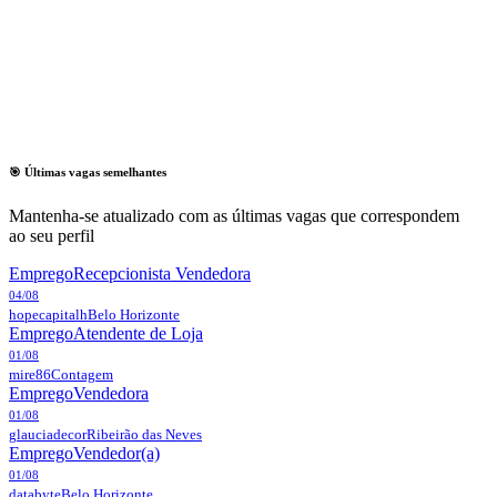
🎯 Últimas vagas semelhantes
Mantenha-se atualizado com as últimas vagas que correspondem
ao seu perfil
Emprego
Recepcionista Vendedora
04/08
hopecapitalh
Belo Horizonte
Emprego
Atendente de Loja
01/08
mire86
Contagem
Emprego
Vendedora
01/08
glauciadecor
Ribeirão das Neves
Emprego
Vendedor(a)
01/08
databyte
Belo Horizonte