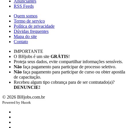
Anunciantes
RSS Feeds
Quem somos
Termo de serviço
Política de privacidade
Dúvidas frequentes
Mapa do site
Contato
IMPORTANTE
O BHjobs é um site
GRÁTIS
!
Proteja seus dados, evite compartilhar informações sensíveis.
Não
faça pagamento para participar de processo seletivo.
Não
faça pagamento para participar de curso ou obter apostila
de capacitação.
Recebeu algum tipo cobrança para de ser contratado(a)?
DENUNCIE!
©
2026
BHjobs.com.br
Powered by
Hu
ork