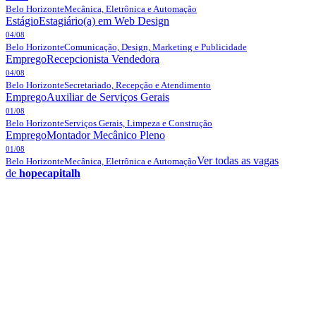
Belo Horizonte
Mecânica, Eletrônica e Automação
Estágio
Estagiário(a) em Web Design
04/08
Belo Horizonte
Comunicação, Design, Marketing e Publicidade
Emprego
Recepcionista Vendedora
04/08
Belo Horizonte
Secretariado, Recepção e Atendimento
Emprego
Auxiliar de Serviços Gerais
01/08
Belo Horizonte
Serviços Gerais, Limpeza e Construção
Emprego
Montador Mecânico Pleno
01/08
Ver todas as vagas
Belo Horizonte
Mecânica, Eletrônica e Automação
de
hopecapitalh