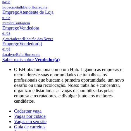
04/08
hopecapitalh
Belo Horizonte
Emprego
Atendente de Loja
01/08
mire86
Contagem
Emprego
Vendedora
01/08
glauciadecor
Ribeirão das Neves
Emprego
Vendedor(a)
01/08
databyte
Belo Horizonte
Saber mais sobre
Vendedor(a)
O BHjobs funciona como um Hub. Ligando as empresas e
recrutadores e suas oportunidades de trabalhos aos
profissionais que buscam a primeira oportunidade, um novo
desafio ou uma recolocação. Nosso trabalho é concentrar,
organizar e listar todas as vagas disponibilizadas pelas
empresa e recrutadores, e divulgar junto aos melhores
candidatos.
Cadastrar vaga
Vagas por cidade
Vagas em seu site
Guia de carreiras