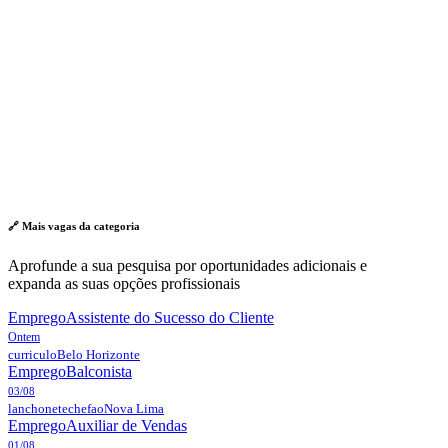
🔗 Mais vagas da
categoria
Aprofunde a sua pesquisa por oportunidades adicionais e
expanda as suas opções profissionais
Emprego
Assistente do Sucesso do Cliente
Ontem
curriculo
Belo Horizonte
Emprego
Balconista
03/08
lanchonetechefao
Nova Lima
Emprego
Auxiliar de Vendas
01/08