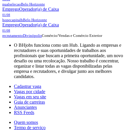
nualselecao
Belo Horizonte
Emprego
Operador(a) de Caixa
01/08
hopecapitalh
Belo Horizonte
Emprego
Operador(a) de Caixa
01/08
Comércio/Vendas e Comércio Exterior
recrutamento
Divinópolis
O BHjobs funciona como um Hub. Ligando as empresas e
recrutadores e suas oportunidades de trabalhos aos
profissionais que buscam a primeira oportunidade, um novo
desafio ou uma recolocação. Nosso trabalho é concentrar,
organizar e listar todas as vagas disponibilizadas pelas
empresa e recrutadores, e divulgar junto aos melhores
candidatos.
Cadastrar vaga
Vagas por cidade
Vagas em seu site
Guia de carreiras
Anunciantes
RSS Feeds
Quem somos
Termo de serviço