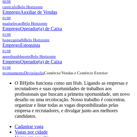
06/08
curriculo
Belo Horizonte
Emprego
Auxiliar de Vendas
01/08
nualselecao
Belo Horizonte
Emprego
Operador(a) de Caixa
01/08
hopecapitalh
Belo Horizonte
Emprego
Estoquista
01/08
aneethunbhnorte
Belo Horizonte
Emprego
Operador(a) de Caixa
01/08
Comércio/Vendas e Comércio Exterior
recrutamento
Divinópolis
O BHjobs funciona como um Hub. Ligando as empresas e
recrutadores e suas oportunidades de trabalhos aos
profissionais que buscam a primeira oportunidade, um novo
desafio ou uma recolocação. Nosso trabalho é concentrar,
organizar e listar todas as vagas disponibilizadas pelas
empresa e recrutadores, e divulgar junto aos melhores
candidatos.
Cadastrar vaga
Vagas por cidade