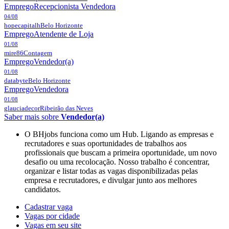
Emprego
Recepcionista Vendedora
04/08
hopecapitalh
Belo Horizonte
Emprego
Atendente de Loja
01/08
mire86
Contagem
Emprego
Vendedor(a)
01/08
databyte
Belo Horizonte
Emprego
Vendedora
01/08
glauciadecor
Ribeirão das Neves
Saber mais sobre
Vendedor(a)
O BHjobs funciona como um Hub. Ligando as empresas e
recrutadores e suas oportunidades de trabalhos aos
profissionais que buscam a primeira oportunidade, um novo
desafio ou uma recolocação. Nosso trabalho é concentrar,
organizar e listar todas as vagas disponibilizadas pelas
empresa e recrutadores, e divulgar junto aos melhores
candidatos.
Cadastrar vaga
Vagas por cidade
Vagas em seu site