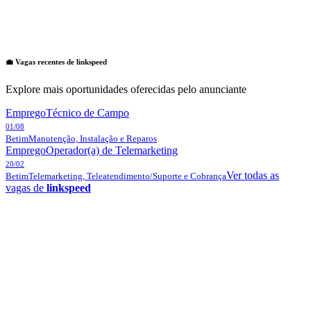
💼 Vagas recentes de
linkspeed
Explore mais oportunidades oferecidas pelo anunciante
Emprego
Técnico de Campo
01/08
Betim
Manutenção, Instalação e Reparos
Emprego
Operador(a) de Telemarketing
20/02
Ver todas as
Betim
Telemarketing, Teleatendimento/Suporte e Cobrança
vagas de
linkspeed