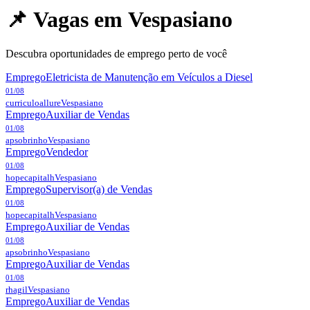
📌 Vagas em
Vespasiano
Descubra oportunidades de emprego perto de você
Emprego
Eletricista de Manutenção em Veículos a Diesel
01/08
curriculoallure
Vespasiano
Emprego
Auxiliar de Vendas
01/08
apsobrinho
Vespasiano
Emprego
Vendedor
01/08
hopecapitalh
Vespasiano
Emprego
Supervisor(a) de Vendas
01/08
hopecapitalh
Vespasiano
Emprego
Auxiliar de Vendas
01/08
apsobrinho
Vespasiano
Emprego
Auxiliar de Vendas
01/08
rhagil
Vespasiano
Emprego
Auxiliar de Vendas