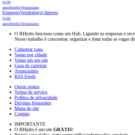
01/08
apsobrinho
Vespasiano
Emprego
Vendedor(a) Interno
01/08
apsobrinho
Vespasiano
O BHjobs funciona como um Hub. Ligando as empresas e recruta
Nosso trabalho é concentrar, organizar e listar todas as vagas d
Cadastrar vaga
Vagas por cidade
Vagas em seu site
Guia de carreiras
Anunciantes
RSS Feeds
Quem somos
Termo de serviço
Política de privacidade
Dúvidas frequentes
Mapa do site
Contato
IMPORTANTE
O BHjobs é um site
GRÁTIS
!
Proteja seus dados, evite compartilhar informações sensíveis.