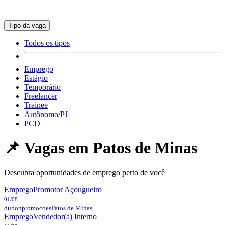
Tipo da vaga
Todos os tipos
Emprego
Estágio
Temporário
Freelancer
Trainee
Autônomo/PJ
PCD
📌 Vagas em
Patos de Minas
Descubra oportunidades de emprego perto de você
Emprego
Promotor Açougueiro
01/08
dubonpromocoes
Patos de Minas
Emprego
Vendedor(a) Interno