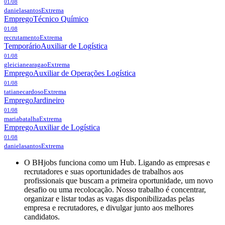
01/08
danielasantos
Extrema
Emprego
Técnico Químico
01/08
recrutamento
Extrema
Temporário
Auxiliar de Logística
01/08
gleicianearagao
Extrema
Emprego
Auxiliar de Operações Logística
01/08
tatianecardoso
Extrema
Emprego
Jardineiro
01/08
mariabatalha
Extrema
Emprego
Auxiliar de Logística
01/08
danielasantos
Extrema
O BHjobs funciona como um Hub. Ligando as empresas e
recrutadores e suas oportunidades de trabalhos aos
profissionais que buscam a primeira oportunidade, um novo
desafio ou uma recolocação. Nosso trabalho é concentrar,
organizar e listar todas as vagas disponibilizadas pelas
empresa e recrutadores, e divulgar junto aos melhores
candidatos.