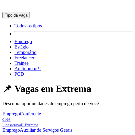
Tipo da vaga
Todos os tipos
Emprego
Estágio
Temporário
Freelancer
Trainee
Autônomo/PJ
PCD
📌 Vagas em
Extrema
Descubra oportunidades de emprego perto de você
Emprego
Conferente
01/08
lucasseravalli
Extrema
Emprego
Auxiliar de Serviços Gerais