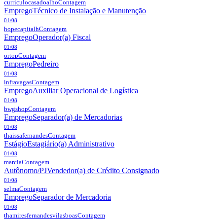
curriculocasadoalho
Contagem
Emprego
Técnico de Instalação e Manutenção
01/08
hopecapitalh
Contagem
Emprego
Operador(a) Fiscal
01/08
ortop
Contagem
Emprego
Pedreiro
01/08
infravagas
Contagem
Emprego
Auxiliar Operacional de Logística
01/08
bwgshop
Contagem
Emprego
Separador(a) de Mercadorias
01/08
thaissafernandes
Contagem
Estágio
Estagiário(a) Administrativo
01/08
marcia
Contagem
Autônomo/PJ
Vendedor(a) de Crédito Consignado
01/08
selma
Contagem
Emprego
Separador de Mercadoria
01/08
thamiresfernandesvilasboas
Contagem