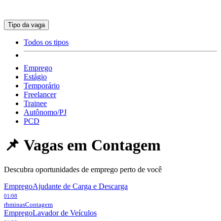
Tipo da vaga
Todos os tipos
Emprego
Estágio
Temporário
Freelancer
Trainee
Autônomo/PJ
PCD
📌 Vagas em
Contagem
Descubra oportunidades de emprego perto de você
Emprego
Ajudante de Carga e Descarga
01/08
rhminas
Contagem
Emprego
Lavador de Veículos