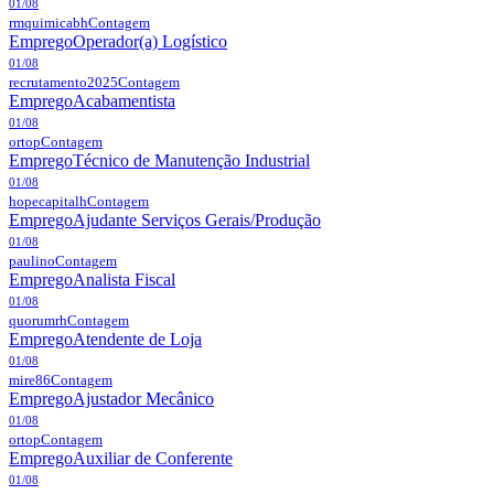
01/08
rmquimicabh
Contagem
Emprego
Operador(a) Logístico
01/08
recrutamento2025
Contagem
Emprego
Acabamentista
01/08
ortop
Contagem
Emprego
Técnico de Manutenção Industrial
01/08
hopecapitalh
Contagem
Emprego
Ajudante Serviços Gerais/Produção
01/08
paulino
Contagem
Emprego
Analista Fiscal
01/08
quorumrh
Contagem
Emprego
Atendente de Loja
01/08
mire86
Contagem
Emprego
Ajustador Mecânico
01/08
ortop
Contagem
Emprego
Auxiliar de Conferente
01/08