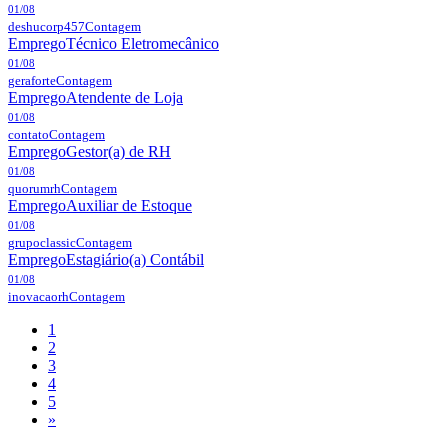
01/08
deshucorp457
Contagem
Emprego
Técnico Eletromecânico
01/08
geraforte
Contagem
Emprego
Atendente de Loja
01/08
contato
Contagem
Emprego
Gestor(a) de RH
01/08
quorumrh
Contagem
Emprego
Auxiliar de Estoque
01/08
grupoclassic
Contagem
Emprego
Estagiário(a) Contábil
01/08
inovacaorh
Contagem
1
2
3
4
5
»