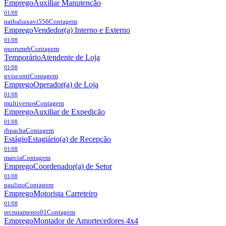
Emprego
Auxiliar Manutenção
01/08
nathaliaxavi556
Contagem
Emprego
Vendedor(a) Interno e Externo
01/08
quorumrh
Contagem
Temporário
Atendente de Loja
01/08
gvisconti
Contagem
Emprego
Operador(a) de Loja
01/08
multiversos
Contagem
Emprego
Auxiliar de Expedição
01/08
rhpacha
Contagem
Estágio
Estagiário(a) de Recepção
01/08
marcia
Contagem
Emprego
Coordenador(a) de Setor
01/08
paulino
Contagem
Emprego
Motorista Carreteiro
01/08
recrutamento01
Contagem
Emprego
Montador de Amortecedores 4x4