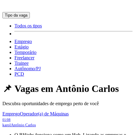
Tipo da vaga
Todos os tipos
Emprego
Estágio
Temporário
Freelancer
Trainee
Autônomo/PJ
PCD
📌 Vagas em
Antônio Carlos
Descubra oportunidades de emprego perto de você
Emprego
Operador(a) de Máquinas
01/08
karol
Antônio Carlos
O BHjobs funciona como um Hub. Ligando as empresas e