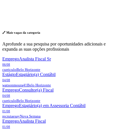
🔗 Mais vagas da
categoria
Aprofunde a sua pesquisa por oportunidades adicionais e
expanda as suas opções profissionais
Emprego
Analista Fiscal Sr
06/08
curriculo
Belo Horizonte
Estágio
Estagiário(a) Contábil
04/08
watsonmoura41
Belo Horizonte
Emprego
Consultor(a) Fiscal
04/08
curriculo
Belo Horizonte
Emprego
Estagiário(a) em Assessoria Contábil
01/08
recrutaesay
Nova Serrana
Emprego
Analista Fiscal
01/08