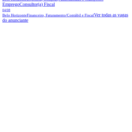
Emprego
Consultor(a) Fiscal
04/08
Ver todas as vagas
Belo Horizonte
Financeiro, Faturamento/Contábil e Fiscal
do anunciante