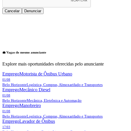
Cancelar
Denunciar
💼 Vagas do mesmo anunciante
Explore mais oportunidades oferecidas pelo anunciante
Emprego
Motorista de Ônibus Urbano
01/08
Belo Horizonte
Logística, Compras, Almoxarifado e Transportes
Emprego
Mecânico Diesel
01/08
Belo Horizonte
Mecânica, Eletrônica e Automação
Emprego
Manobreiro
01/08
Belo Horizonte
Logística, Compras, Almoxarifado e Transportes
Emprego
Lavador de Ônibus
17/03