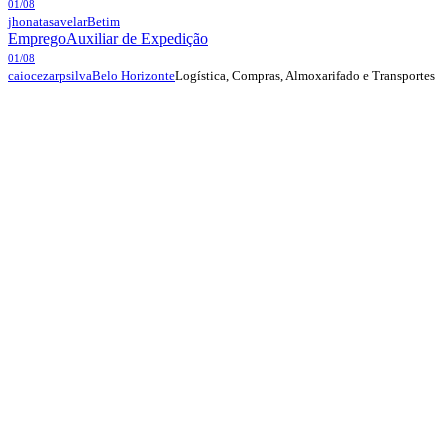
01/08
jhonatasavelar
Betim
Emprego
Auxiliar de Expedição
01/08
Logística, Compras, Almoxarifado e Transportes
caiocezarpsilva
Belo Horizonte