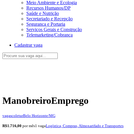
Meio Ambiente e Ecologia
Recursos Humanos/DP
Saúde e Nutrição
Secretariado e Recepção
Segurança e Portaria
Serviços Gerais e Construção
Telemarketing/Cobrança
Cadastrar vaga
Manobreiro
Emprego
vagascoletur
Belo Horizonte/MG
R$1.716,00
por mês
1 vaga
Logística, Compras, Almoxarifado e Transportes