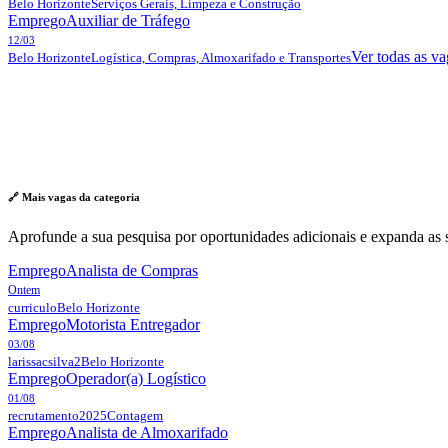
Belo Horizonte
Serviços Gerais, Limpeza e Construção
Emprego
Auxiliar de Tráfego
12/03
Ver todas as v
Belo Horizonte
Logística, Compras, Almoxarifado e Transportes
🔗 Mais vagas da
categoria
Aprofunde a sua pesquisa por oportunidades adicionais e expanda as s
Emprego
Analista de Compras
Ontem
curriculo
Belo Horizonte
Emprego
Motorista Entregador
03/08
larissacsilva2
Belo Horizonte
Emprego
Operador(a) Logístico
01/08
recrutamento2025
Contagem
Emprego
Analista de Almoxarifado