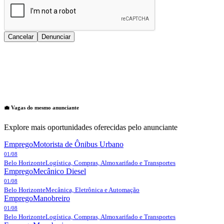
Cancelar
Denunciar
💼 Vagas do mesmo anunciante
Explore mais oportunidades oferecidas pelo anunciante
Emprego
Motorista de Ônibus Urbano
01/08
Belo Horizonte
Logística, Compras, Almoxarifado e Transportes
Emprego
Mecânico Diesel
01/08
Belo Horizonte
Mecânica, Eletrônica e Automação
Emprego
Manobreiro
01/08
Belo Horizonte
Logística, Compras, Almoxarifado e Transportes