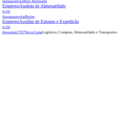
larissacsilva2
Belo Horizonte
Emprego
Analista de Almoxarifado
01/08
jhonatasavelar
Betim
Emprego
Auxiliar de Estoque e Expedição
01/08
Logística, Compras, Almoxarifado e Transportes
rhgoulart2707
Nova Lima