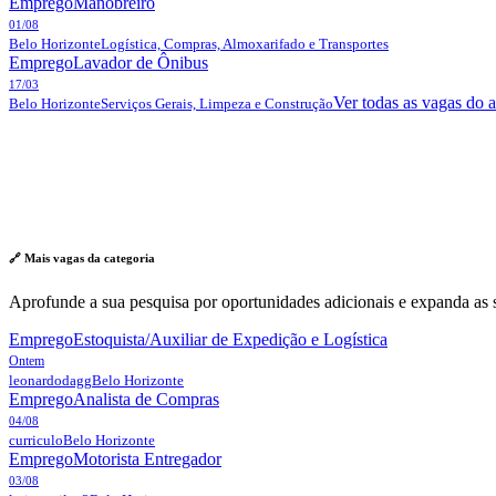
Emprego
Manobreiro
01/08
Belo Horizonte
Logística, Compras, Almoxarifado e Transportes
Emprego
Lavador de Ônibus
17/03
Ver todas as vagas do 
Belo Horizonte
Serviços Gerais, Limpeza e Construção
🔗 Mais vagas da
categoria
Aprofunde a sua pesquisa por oportunidades adicionais e expanda as s
Emprego
Estoquista/Auxiliar de Expedição e Logística
Ontem
leonardodagg
Belo Horizonte
Emprego
Analista de Compras
04/08
curriculo
Belo Horizonte
Emprego
Motorista Entregador
03/08