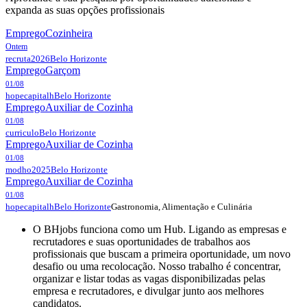
expanda as suas opções profissionais
Emprego
Cozinheira
Ontem
recruta2026
Belo Horizonte
Emprego
Garçom
01/08
hopecapitalh
Belo Horizonte
Emprego
Auxiliar de Cozinha
01/08
curriculo
Belo Horizonte
Emprego
Auxiliar de Cozinha
01/08
modho2025
Belo Horizonte
Emprego
Auxiliar de Cozinha
01/08
Gastronomia, Alimentação e Culinária
hopecapitalh
Belo Horizonte
O BHjobs funciona como um Hub. Ligando as empresas e
recrutadores e suas oportunidades de trabalhos aos
profissionais que buscam a primeira oportunidade, um novo
desafio ou uma recolocação. Nosso trabalho é concentrar,
organizar e listar todas as vagas disponibilizadas pelas
empresa e recrutadores, e divulgar junto aos melhores
candidatos.