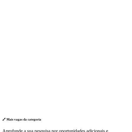
🔗 Mais vagas da
categoria
Aprofunde a sua pesquisa por oportunidades adicionais e