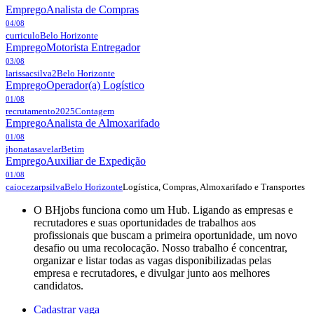
Emprego
Analista de Compras
04/08
curriculo
Belo Horizonte
Emprego
Motorista Entregador
03/08
larissacsilva2
Belo Horizonte
Emprego
Operador(a) Logístico
01/08
recrutamento2025
Contagem
Emprego
Analista de Almoxarifado
01/08
jhonatasavelar
Betim
Emprego
Auxiliar de Expedição
01/08
Logística, Compras, Almoxarifado e Transportes
caiocezarpsilva
Belo Horizonte
O BHjobs funciona como um Hub. Ligando as empresas e
recrutadores e suas oportunidades de trabalhos aos
profissionais que buscam a primeira oportunidade, um novo
desafio ou uma recolocação. Nosso trabalho é concentrar,
organizar e listar todas as vagas disponibilizadas pelas
empresa e recrutadores, e divulgar junto aos melhores
candidatos.
Cadastrar vaga