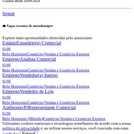
Usuário desde
20/09/2024
Seguir
💼 Vagas recentes de
metadesenpro
Explore mais oportunidades oferecidas pelo anunciante
Estágio
Estagiário(a) Comercial
01/08
Belo Horizonte
Comércio/Vendas e Comércio Exterior
Emprego
Analista Comercial
01/08
Belo Horizonte
Comércio/Vendas e Comércio Exterior
Emprego
Vendedor(a) Interno
01/08
Belo Horizonte
Comércio/Vendas e Comércio Exterior
Emprego
Vendedor de Loja
01/08
Belo Horizonte
Comércio/Vendas e Comércio Exterior
Autônomo/PJ
Representante Comercial
01/08
Belo Horizonte
(Híbrido)
Comércio/Vendas e Comércio Exterior
Utilizamos cookies essenciais e tecnologias semelhantes de acordo com a nossa
política de privacidade
e, ao utilizar nossos serviços, você concorda com estas
condições
Entendi