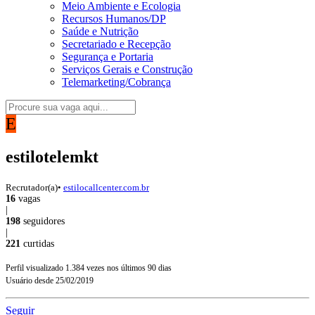
Meio Ambiente e Ecologia
Recursos Humanos/DP
Saúde e Nutrição
Secretariado e Recepção
Segurança e Portaria
Serviços Gerais e Construção
Telemarketing/Cobrança
E
estilotelemkt
Recrutador(a)
•
estilocallcenter.com.br
16
vagas
|
198
seguidores
|
221
curtidas
Perfil visualizado
1.384
vezes nos últimos 90 dias
Usuário desde
25/02/2019
Seguir