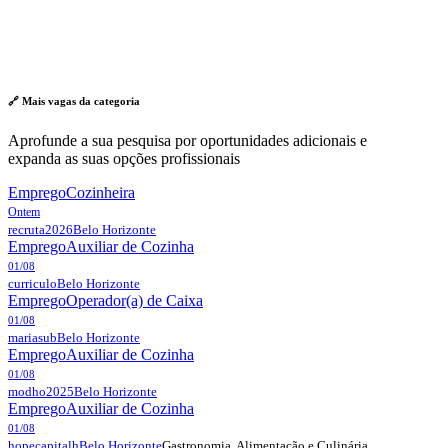
🔗 Mais vagas da
categoria
Aprofunde a sua pesquisa por oportunidades adicionais e
expanda as suas opções profissionais
Emprego
Cozinheira
Ontem
recruta2026
Belo Horizonte
Emprego
Auxiliar de Cozinha
01/08
curriculo
Belo Horizonte
Emprego
Operador(a) de Caixa
01/08
mariasub
Belo Horizonte
Emprego
Auxiliar de Cozinha
01/08
modho2025
Belo Horizonte
Emprego
Auxiliar de Cozinha
01/08
Gastronomia, Alimentação e Culinária
hopecapitalh
Belo Horizonte