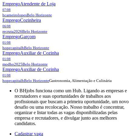
Emprego
Atendente de Loja
07/08
hcarneirolopes
Belo Horizonte
Emprego
Cozinheira
06/08
recruta2026
Belo Horizonte
Emprego
Garçom
01/08
hopecapitalh
Belo Horizonte
Emprego
Auxiliar de Cozinha
01/08
modho2025
Belo Horizonte
Emprego
Auxiliar de Cozinha
01/08
Gastronomia, Alimentação e Culinária
hopecapitalh
Belo Horizonte
O BHjobs funciona como um Hub. Ligando as empresas e
recrutadores e suas oportunidades de trabalhos aos
profissionais que buscam a primeira oportunidade, um novo
desafio ou uma recolocação. Nosso trabalho é concentrar,
organizar e listar todas as vagas disponibilizadas pelas
empresa e recrutadores, e divulgar junto aos melhores
candidatos.
Cadastrar vaga